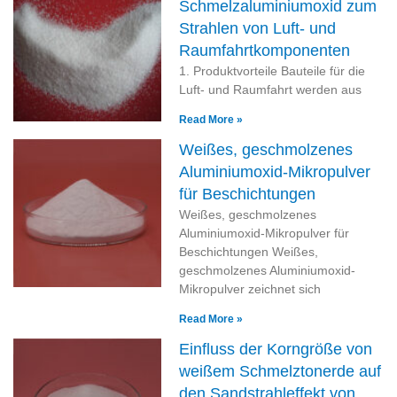
Schmelzaluminiumoxid zum
Strahlen von Luft- und
Raumfahrtkomponenten
1. Produktvorteile Bauteile für die
Luft- und Raumfahrt werden aus
Read More »
Weißes, geschmolzenes
Aluminiumoxid-Mikropulver
für Beschichtungen
Weißes, geschmolzenes
Aluminiumoxid-Mikropulver für
Beschichtungen Weißes,
geschmolzenes Aluminiumoxid-
Mikropulver zeichnet sich
Read More »
Einfluss der Korngröße von
weißem Schmelztonerde auf
den Sandstrahleffekt von