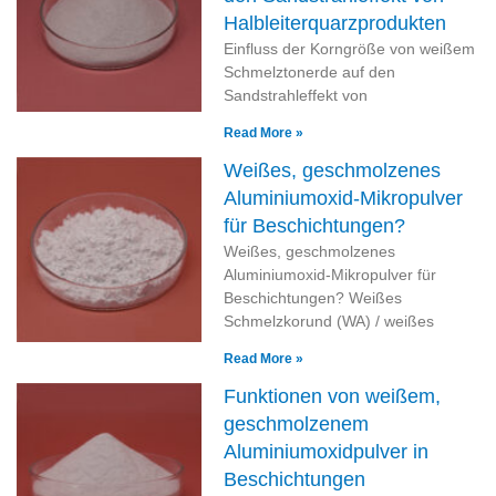
Halbleiterquarzprodukten
Einfluss der Korngröße von weißem
Schmelztonerde auf den
Sandstrahleffekt von
Read More »
Weißes, geschmolzenes
Aluminiumoxid-Mikropulver
für Beschichtungen?
Weißes, geschmolzenes
Aluminiumoxid-Mikropulver für
Beschichtungen? Weißes
Schmelzkorund (WA) / weißes
Read More »
Funktionen von weißem,
geschmolzenem
Aluminiumoxidpulver in
Beschichtungen