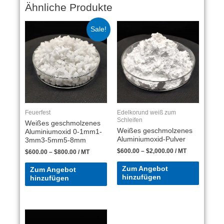
Ähnliche Produkte
Sale!
Feuerfest
Edelkorund weiß zum
Schleifen
Weißes geschmolzenes
Weißes geschmolzenes
Aluminiumoxid 0-1mm1-
Aluminiumoxid-Pulver
3mm3-5mm5-8mm
$
600.00
–
$
2,000.00
/ MT
$
600.00
–
$
800.00
/ MT
Zum Angebot
Zum Angebot
hinzufügen
hinzufügen